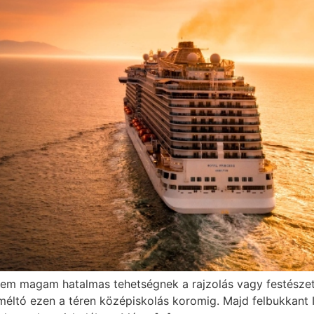
em magam hatalmas tehetségnek a rajzolás vagy festészet t
 méltó ezen a téren középiskolás koromig. Majd felbukkant