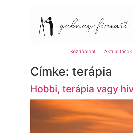
Skip
to
content
Kezdőoldal
Aktualitások
Címke:
terápia
Hobbi, terápia vagy hi