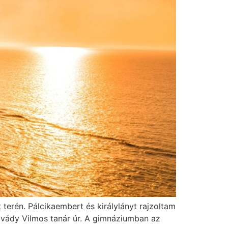
erén. Pálcikaembert és királylányt rajzoltam
 Ivády Vilmos tanár úr. A gimnáziumban az