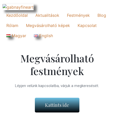
Kezdőoldal
Aktualitások
Festmények
Blog
Rólam
Megvásárolható képek
Kapcsolat
Magyar
English
Megvásárolható
festmények
Lépjen velünk kapcsolatba, várjuk a megkeresését.
Kattints ide