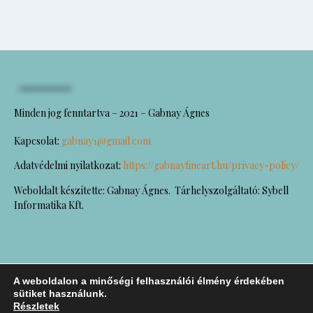
Minden jog fenntartva – 2021 – Gabnay Ágnes
Kapcsolat:
gabnay1@gmail.com
Adatvédelmi nyilatkozat:
https://gabnayfineart.hu/privacy-policy/
Weboldalt készítette: Gabnay Ágnes. Tárhelyszolgáltató: Sybell
Informatika Kft.
A weboldalon a minőségi felhasználói élmény érdekében
sütiket használunk.
Részletek