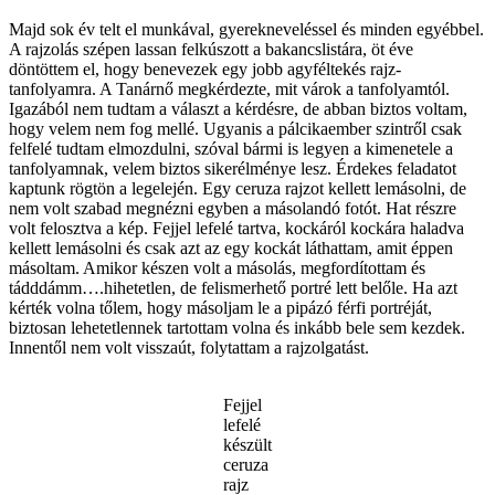
Majd sok év telt el munkával, gyerekneveléssel és minden egyébbel.
A rajzolás szépen lassan felkúszott a bakancslistára, öt éve
döntöttem el, hogy benevezek egy jobb agyféltekés rajz-
tanfolyamra. A Tanárnő megkérdezte, mit várok a tanfolyamtól.
Igazából nem tudtam a választ a kérdésre, de abban biztos voltam,
hogy velem nem fog mellé. Ugyanis a pálcikaember szintről csak
felfelé tudtam elmozdulni, szóval bármi is legyen a kimenetele a
tanfolyamnak, velem biztos sikerélménye lesz. Érdekes feladatot
kaptunk rögtön a legelején. Egy ceruza rajzot kellett lemásolni, de
nem volt szabad megnézni egyben a másolandó fotót. Hat részre
volt felosztva a kép. Fejjel lefelé tartva, kockáról kockára haladva
kellett lemásolni és csak azt az egy kockát láthattam, amit éppen
másoltam. Amikor készen volt a másolás, megfordítottam és
tádddámm….hihetetlen, de felismerhető portré lett belőle. Ha azt
kérték volna tőlem, hogy másoljam le a pipázó férfi portréját,
biztosan lehetetlennek tartottam volna és inkább bele sem kezdek.
Innentől nem volt visszaút, folytattam a rajzolgatást.
Fejjel
lefelé
készült
ceruza
rajz