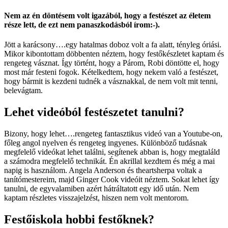
Nem az én döntésem volt igazából, hogy a festészet az életem
része lett, de ezt nem panaszkodásból írom:-).
Jött a karácsony….egy hatalmas doboz volt a fa alatt, tényleg óriási.
Mikor kibontottam döbbenten néztem, hogy festőkészletet kaptam és
rengeteg vásznat. Így történt, hogy a Párom, Robi döntötte el, hogy
most már festeni fogok. Kételkedtem, hogy nekem való a festészet,
hogy bármit is kezdeni tudnék a vásznakkal, de nem volt mit tenni,
belevágtam.
Lehet videóból festészetet tanulni?
Bizony, hogy lehet….rengeteg fantasztikus videó van a Youtube-on,
főleg angol nyelven és rengeteg ingyenes. Különböző tudásnak
megfelelő videókat lehet találni, segítenek abban is, hogy megtaláld
a számodra megfelelő technikát. Én akrillal kezdtem és még a mai
napig is használom. Angela Anderson és theartsherpa voltak a
tanítómestereim, majd Ginger Cook videóit néztem. Sokat lehet így
tanulni, de egyvalamiben azért hátráltatott egy idő után. Nem
kaptam részletes visszajelzést, hiszen nem volt mentorom.
Festőiskola hobbi festőknek?