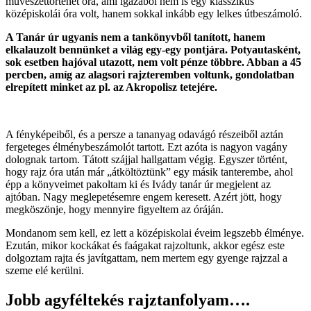
művészettörténet óra, ami igazából nem is egy klasszikus
középiskolái óra volt, hanem sokkal inkább egy lelkes útbeszámoló.
A Tanár úr ugyanis nem a tankönyvből tanított, hanem
elkalauzolt bennünket a világ egy-egy pontjára. Potyautasként,
sok esetben hajóval utazott, nem volt pénze többre. Abban a 45
percben, amíg az alagsori rajzteremben voltunk, gondolatban
elrepített minket az pl. az Akropolisz tetejére.
A fényképeiből, és a persze a tananyag odavágó részeiből aztán
fergeteges élménybeszámolót tartott. Ezt azóta is nagyon vagány
dolognak tartom. Tátott szájjal hallgattam végig. Egyszer történt,
hogy rajz óra után már „átköltöztünk” egy másik tanterembe, ahol
épp a könyveimet pakoltam ki és Ivády tanár úr megjelent az
ajtóban. Nagy meglepetésemre engem keresett. Azért jött, hogy
megköszönje, hogy mennyire figyeltem az óráján.
Mondanom sem kell, ez lett a középiskolai éveim legszebb élménye.
Ezután, mikor kockákat és faágakat rajzoltunk, akkor egész este
dolgoztam rajta és javítgattam, nem mertem egy gyenge rajzzal a
szeme elé kerülni.
Jobb agyféltekés rajztanfolyam….