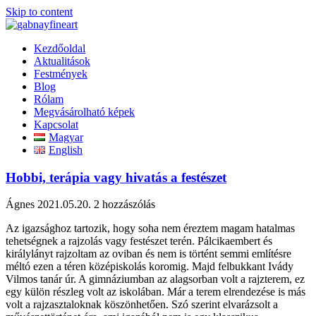
Skip to content
Kezdőoldal
Aktualitások
Festmények
Blog
Rólam
Megvásárolható képek
Kapcsolat
Magyar
English
Hobbi, terápia vagy hivatás a festészet
Ágnes
2021.05.20.
2 hozzászólás
Az igazsághoz tartozik, hogy soha nem éreztem magam hatalmas
tehetségnek a rajzolás vagy festészet terén. Pálcikaembert és
királylányt rajzoltam az oviban és nem is történt semmi említésre
méltó ezen a téren középiskolás koromig. Majd felbukkant Ivády
Vilmos tanár úr. A gimnáziumban az alagsorban volt a rajzterem, ez
egy külön részleg volt az iskolában. Már a terem elrendezése is más
volt a rajzasztaloknak köszönhetően. Szó szerint elvarázsolt a