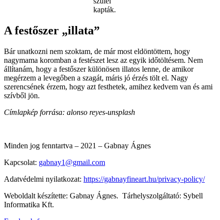
szülei
kapták.
A festőszer „illata”
Bár unatkozni nem szoktam, de már most eldöntöttem, hogy
nagymama koromban a festészet lesz az egyik időtöltésem. Nem
állítanám, hogy a festőszer különösen illatos lenne, de amikor
megérzem a levegőben a szagát, máris jó érzés tölt el. Nagy
szerencsének érzem, hogy azt festhetek, amihez kedvem van és ami
szívből jön.
Címlapkép forrása: alonso reyes-unsplash
Minden jog fenntartva – 2021 – Gabnay Ágnes
Kapcsolat:
gabnay1@gmail.com
Adatvédelmi nyilatkozat:
https://gabnayfineart.hu/privacy-policy/
Weboldalt készítette: Gabnay Ágnes. Tárhelyszolgáltató: Sybell
Informatika Kft.