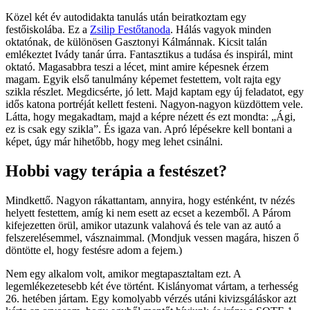
Közel két év autodidakta tanulás után beiratkoztam egy
festőiskolába. Ez a
Zsilip Festőtanoda
. Hálás vagyok minden
oktatónak, de különösen Gasztonyi Kálmánnak. Kicsit talán
emlékeztet Ivády tanár úrra. Fantasztikus a tudása és inspirál, mint
oktató. Magasabbra teszi a lécet, mint amire képesnek érzem
magam. Egyik első tanulmány képemet festettem, volt rajta egy
szikla részlet. Megdicsérte, jó lett. Majd kaptam egy új feladatot, egy
idős katona portréját kellett festeni. Nagyon-nagyon küzdöttem vele.
Látta, hogy megakadtam, majd a képre nézett és ezt mondta: „Ági,
ez is csak egy szikla”. És igaza van. Apró lépésekre kell bontani a
képet, úgy már hihetőbb, hogy meg lehet csinálni.
Hobbi vagy terápia a festészet?
Mindkettő. Nagyon rákattantam, annyira, hogy esténként, tv nézés
helyett festettem, amíg ki nem esett az ecset a kezemből. A Párom
kifejezetten örül, amikor utazunk valahová és tele van az autó a
felszerelésemmel, vásznaimmal. (Mondjuk vessen magára, hiszen ő
döntötte el, hogy festésre adom a fejem.)
Nem egy alkalom volt, amikor megtapasztaltam ezt. A
legemlékezetesebb két éve történt. Kislányomat vártam, a terhesség
26. hetében jártam. Egy komolyabb vérzés utáni kivizsgáláskor azt