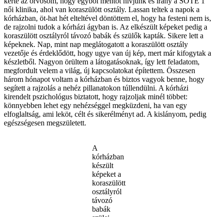
kérte az orvosom, hogy egyből mentőt hívjunk és irány a SOTE 1
női klinika, ahol van koraszülött osztály. Lassan teltek a napok a
kórházban, öt-hat hét elteltével döntöttem el, hogy ha festeni nem is,
de rajzolni tudok a kórházi ágyban is. Az elkészült képeket pedig a
koraszülött osztályról távozó babák és szülők kapták. Sikere lett a
képeknek. Nap, mint nap meglátogatott a koraszülött osztály
vezetője és érdeklődött, hogy ugye van új kép, mert már kifogytak a
készletből. Nagyon örültem a látogatásoknak, így lett feladatom,
megfordult velem a világ, új kapcsolatokat építettem. Összesen
három hónapot voltam a kórházban és biztos vagyok benne, hogy
segített a rajzolás a nehéz pillanatokon túllendülni. A kórházi
kirendelt pszichológus biztatott, hogy rajzoljak minél többet:
könnyebben lehet egy nehézséggel megküzdeni, ha van egy
elfoglaltság, ami leköt, célt és sikerélményt ad. A kislányom, pedig
egészségesen megszületett.
A
kórházban
készült
képeket a
koraszülött
osztályról
távozó
babák