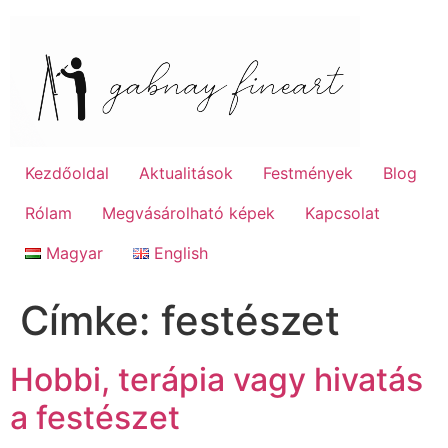
Skip
to
content
Kezdőoldal
Aktualitások
Festmények
Blog
Rólam
Megvásárolható képek
Kapcsolat
Magyar
English
Címke:
festészet
Hobbi, terápia vagy hivatás
a festészet