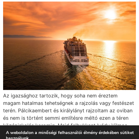
Az igazsághoz tartozik, hogy soha nem éreztem
magam hatalmas tehetségnek a rajzolás vagy festészet
terén. Pálcikaembert és királylányt rajzoltam az oviban
és nem is történt semmi említésre méltó ezen a téren
középiskolás koromig. Majd felbukkant Ivády Vilmos
tanár úr. A gimnáziumban az alagsorban volt a
A weboldalon a minőségi felhasználói élmény érdekében sütiket
használunk.