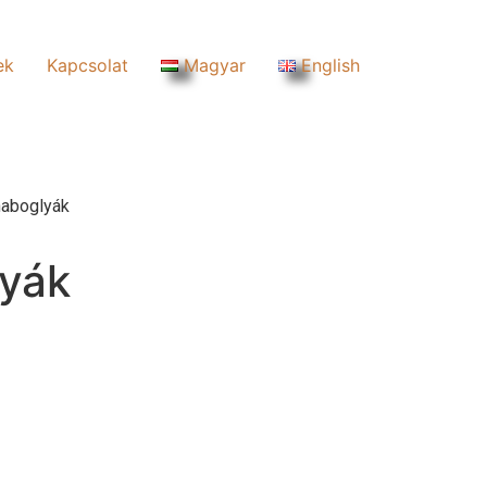
ek
Kapcsolat
Magyar
English
aboglyák
yák