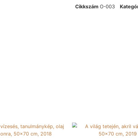
Cikkszám
O-003
Kategó