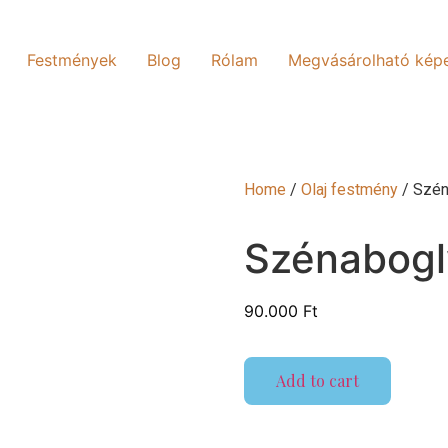
Festmények
Blog
Rólam
Megvásárolható kép
Home
/
Olaj festmény
/ Szén
Szénabogl
90.000
Ft
Add to cart