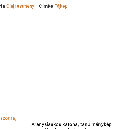
ria
Címke
Olaj festmény
Tájkép
Aranysisakos katona, tanulmánykép