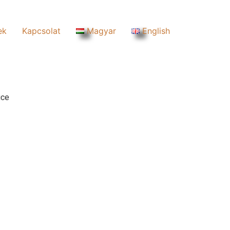
ek
Kapcsolat
Magyar
English
ice