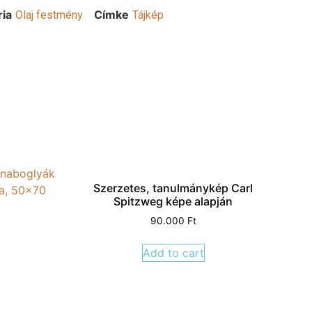
ria
Címke
Olaj festmény
Tájkép
Szerzetes, tanulmánykép Carl
Spitzweg képe alapján
90.000
Ft
Add to cart