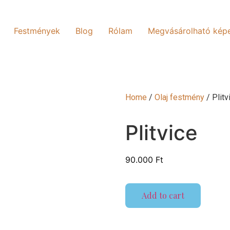
Festmények
Blog
Rólam
Megvásárolható kép
Home
/
Olaj festmény
/ Plitv
Plitvice
90.000
Ft
Add to cart