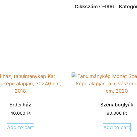
Cikkszám
O-006
Kategó
Erdei ház
Szénaboglyák
40.000
Ft
90.000
Ft
Add to cart
Add to cart