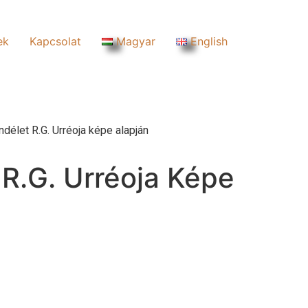
ek
Kapcsolat
Magyar
English
délet R.G. Urréoja képe alapján
R.G. Urréoja Képe