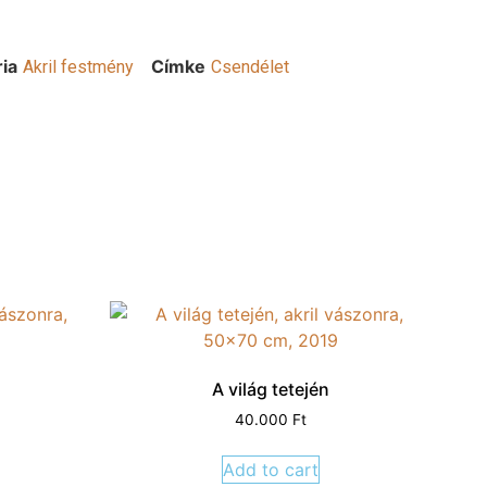
ia
Címke
Akril festmény
Csendélet
A világ tetején
40.000
Ft
Add to cart