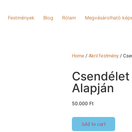
Festmények
Blog
Rólam
Megvásárolható kép
Home
/
Akril festmény
/ Csen
Csendélet 
Alapján
50.000
Ft
Add to cart