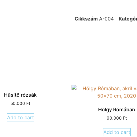
Cikkszám
A-004
Kategór
Hűsítő rózsák
50.000
Ft
Hölgy Rómában
Add to cart
90.000
Ft
Add to cart